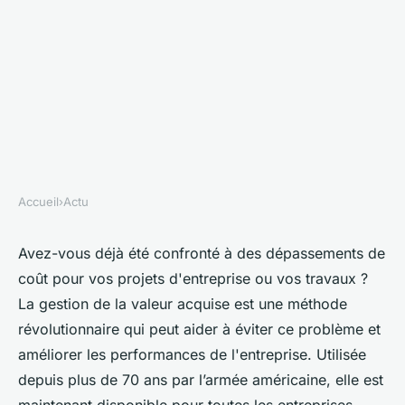
Accueil
›
Actu
ACTU
Gestion de la valeur efficace :
Avez-vous déjà été confronté à des dépassements de
coût pour vos projets d'entreprise ou vos travaux ?
booster la performance de vos
La gestion de la valeur acquise est une méthode
projets d'entreprise
révolutionnaire qui peut aider à éviter ce problème et
améliorer les performances de l'entreprise. Utilisée
clarice
•
18 avril 2023
•
4 min de lecture
depuis plus de 70 ans par l’armée américaine, elle est