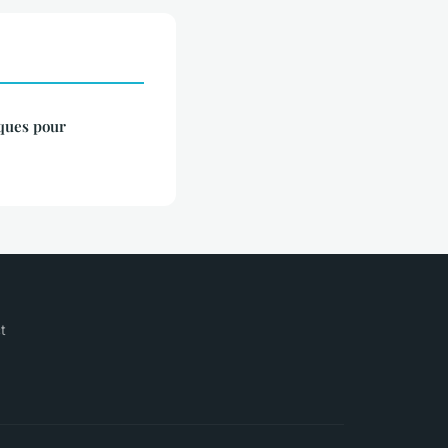
iques pour
t