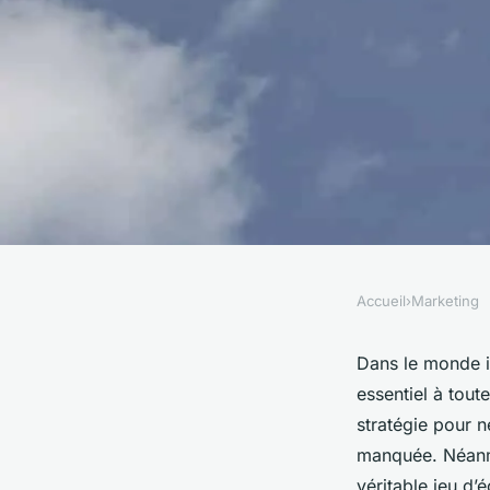
Accueil
›
Marketing
MARKETING
Les clés pour une né
Dans le monde im
essentiel à tou
dans le monde des a
stratégie pour n
manquée. Néanmoi
véritable jeu 