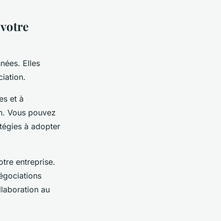
 votre
nées. Elles
ciation.
s et à
on. Vous pouvez
atégies à adopter
tre entreprise.
négociations
llaboration au