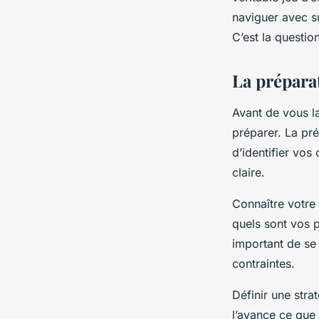
clarice
•
6 novembre 2023
•
3 min de lecture
naviguer avec s
C’est la questio
La prépara
Avant de vous la
préparer. La pré
d’identifier vos
claire.
Connaître votre 
quels sont vos p
important de se 
contraintes.
Définir une stra
l’avance ce que