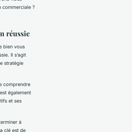
n commerciale ?
on réussie
de bien vous
ie. Il s’agit
e stratégie
t de comprendre
l est également
ifs et ses
éterminer à
a clé est de