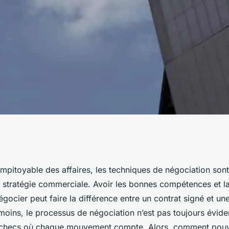
gociation réussie
pitoyable des affaires, les techniques de négociation sont 
te stratégie commerciale. Avoir les bonnes compétences et 
ffaires
égocier peut faire la différence entre un contrat signé et un
ns, le processus de négociation n’est pas toujours évident.
d’échecs où chaque mouvement compte. Alors, comment pou