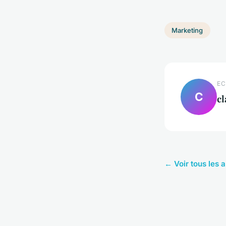
Marketing
EC
C
cl
← Voir tous les 