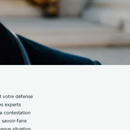
nt votre défense
es experts
a contestation
 savoir-faire
aque situation.