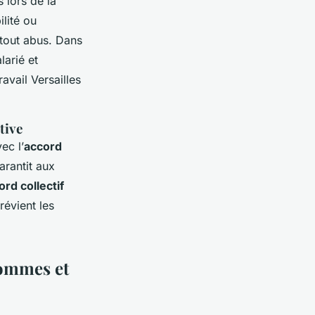
 lors de la
lité ou
 tout abus. Dans
larié et
avail Versailles
tive
ec l’
accord
arantit aux
ord collectif
révient les
hommes et