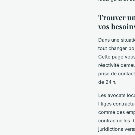
clarice
•
24 mai 2025
•
10 min de lecture
Trouver un 
vos besoin
Dans une situat
tout changer po
Cette page vous 
réactivité demeu
prise de contact
de 24 h.
Les avocats loc
litiges contract
comme des emplo
contractuelles.
juridictions vers