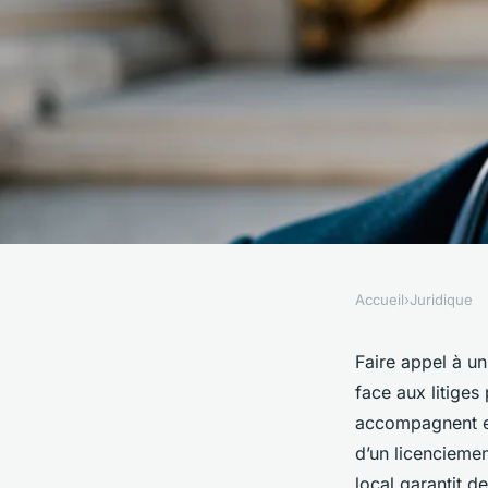
Accueil
›
Juridique
JURIDIQUE
Optimisez votre déf
Faire appel à un
face aux litige
avocat en droit du tr
accompagnent em
d’un licenciemen
local garantit d