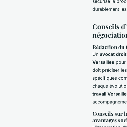
sécurise la proc
durablement les 
Conseils d’
négociation
Rédaction du 
Un
avocat droit
Versailles
pour s
doit préciser le
spécifiques com
chaque évolution
travail Versaill
accompagnemen
Conseils sur l
avantages soc