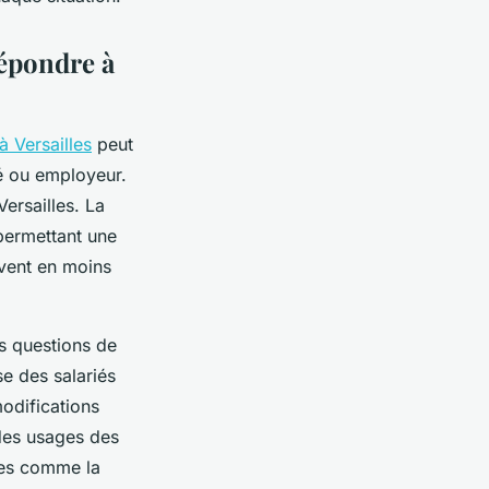
répondre à
à Versailles
peut
é ou employeur.
Versailles. La
 permettant une
uvent en moins
s questions de
se des salariés
odifications
 des usages des
ntes comme la