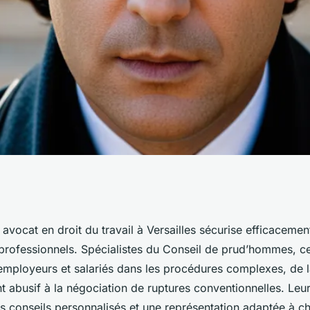
ense avec un
 avocat en droit du travail à Versailles sécurise efficaceme
s professionnels. Spécialistes du Conseil de prud’hommes, c
avail à versailles
ployeurs et salariés dans les procédures complexes, de l
t abusif à la négociation de ruptures conventionnelles. Leur
es conseils personnalisés et une représentation adaptée à ch