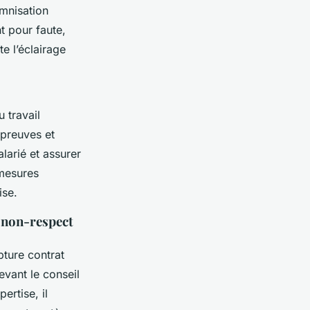
mnisation
nt pour faute,
e l’éclairage
 travail
 preuves et
larié et assurer
 mesures
ise.
u non-respect
pture contrat
devant le conseil
rtise, il