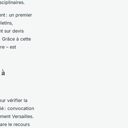
ciplinaires.
ent : un premier
letins,
nt sur devis
. Grâce à cette
re – est
 à
ur vérifier la
rié : convocation
ement Versailles.
are le recours