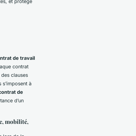
es, et protège
ntrat de travail
haque contrat
, des clauses
s s’imposent à
contrat de
rtance d’un
e, mobilité,