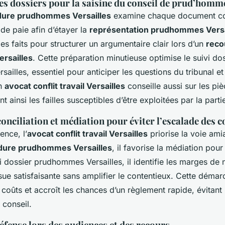
es dossiers pour la saisine du conseil de prud’homm
dure prudhommes Versailles
examine chaque document con
 de paie afin d’étayer la
représentation prudhommes Versa
es faits pour structurer un argumentaire clair lors d’un
reco
rsailles
. Cette préparation minutieuse optimise le suivi do
illes, essentiel pour anticiper les questions du tribunal et 
Un
avocat conflit travail Versailles
conseille aussi sur les p
tant ainsi les failles susceptibles d’être exploitées par la part
conciliation et médiation pour éviter l’escalade des c
ence, l’
avocat conflit travail Versailles
priorise la voie ami
dure prudhommes Versailles
, il favorise la médiation pour 
vi dossier prudhommes Versailles, il identifie les marges de
ue satisfaisante sans amplifier le contentieux. Cette démar
es coûts et accroît les chances d’un règlement rapide, évitant
 conseil.
défense lors des audiences et des recours