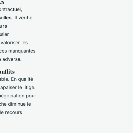
es
tractuel,
illes
. Il vérifie
urs
ssier
valoriser les
ièces manquantes
ie adverse.
onflits
able. En qualité
apaiser le litige.
 négociation pour
che diminue le
 le recours