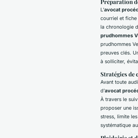
Préparation d
L’
avocat procé
courriel et fiche
la chronologie d
prudhommes Ve
prudhommes Versa
preuves clés. 
à solliciter, évi
Stratégies de 
Avant toute audi
d’
avocat procé
À travers le sui
proposer une iss
stress, limite l
systématique au
Plaidoirie et 