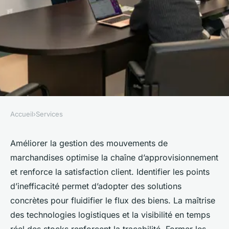
Accueil
›
Services
SERVICES
Top stratégies pour améliorer
Améliorer la gestion des mouvements de
marchandises optimise la chaîne d’approvisionnement
la gestion des mouvements de
et renforce la satisfaction client. Identifier les points
marchandises
d’inefficacité permet d’adopter des solutions
concrètes pour fluidifier le flux des biens. La maîtrise
clarice
•
17 février 2026
•
8 min de lecture
des technologies logistiques et la visibilité en temps