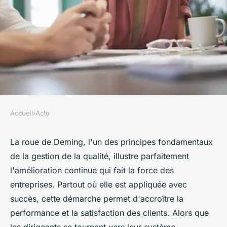
Accueil
›
Actu
ACTU
Maîtriser l'amélioration
La roue de Deming, l'un des principes fondamentaux
de la gestion de la qualité, illustre parfaitement
continue pour booster la
l'amélioration continue qui fait la force des
performance en entreprise
entreprises. Partout où elle est appliquée avec
avec la gestion de la qualité
succès, cette démarche permet d'accroître la
performance et la satisfaction des clients. Alors que
clarice
•
18 avril 2023
•
4 min de lecture