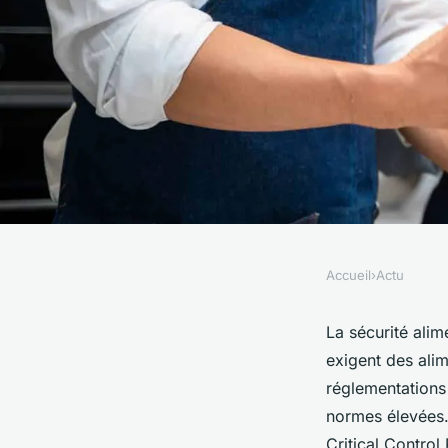
Accueil
›
Actu
ACTU
Tout savoir sur la
La sécurité ali
exigent des ali
pour garantir la séc
réglementations 
normes élevées
Critical Control