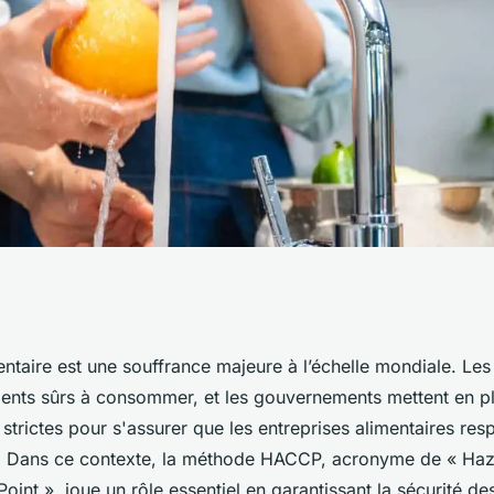
 méthode HACCP
mentaire est une souffrance majeure à l’échelle mondiale. L
ments sûrs à consommer, et les gouvernements mettent en p
urité des aliments
strictes pour s'assurer que les entreprises alimentaires resp
. Dans ce contexte, la méthode HACCP, acronyme de « Haz
 Point », joue un rôle essentiel en garantissant la sécurité d