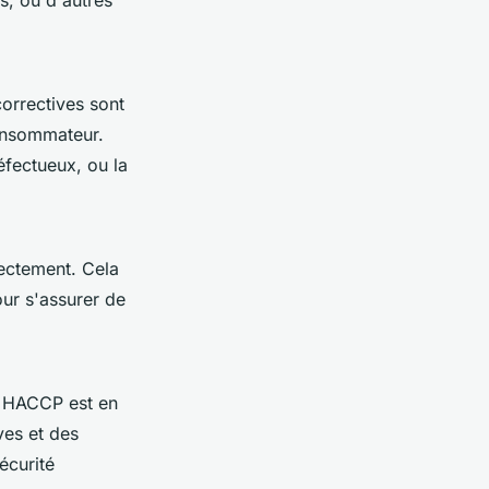
s, ou d'autres
correctives sont
consommateur.
éfectueux, ou la
ectement. Cela
our s'assurer de
e HACCP est en
ves et des
écurité