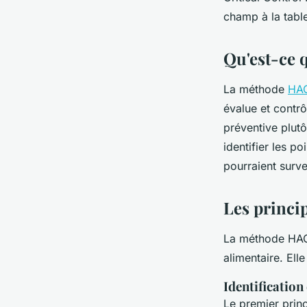
clarice
•
26 octobre 2023
•
3 min de lecture
champ à la tabl
Qu'est-ce 
La méthode
HA
évalue et contrô
préventive plutô
identifier les p
pourraient surve
Les princi
La méthode HACC
alimentaire. Ell
Identification
Le premier princ