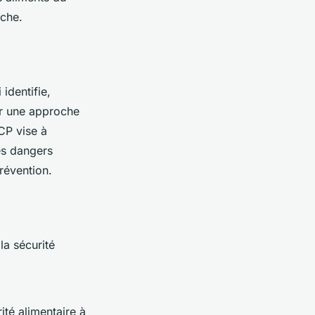
oche.
identifie,
sur une approche
CP vise à
des dangers
révention.
a sécurité
ité alimentaire à