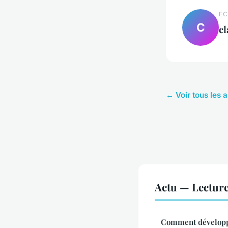
EC
C
cl
← Voir tous les a
Actu — Lectur
Comment développe