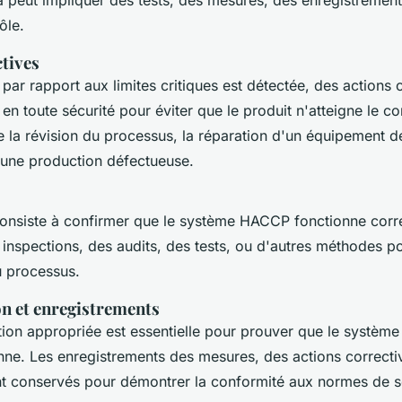
a peut impliquer des tests, des mesures, des enregistrement
ôle.
ctives
 par rapport aux limites critiques est détectée, des actions 
en toute sécurité pour éviter que le produit n'atteigne le 
e la révision du processus, la réparation d'un équipement d
'une production défectueuse.
 consiste à confirmer que le système HACCP fonctionne corr
 inspections, des audits, des tests, ou d'autres méthodes p
u processus.
 et enregistrements
on appropriée est essentielle pour prouver que le systèm
onne. Les enregistrements des mesures, des actions correcti
ont conservés pour démontrer la conformité aux normes de s