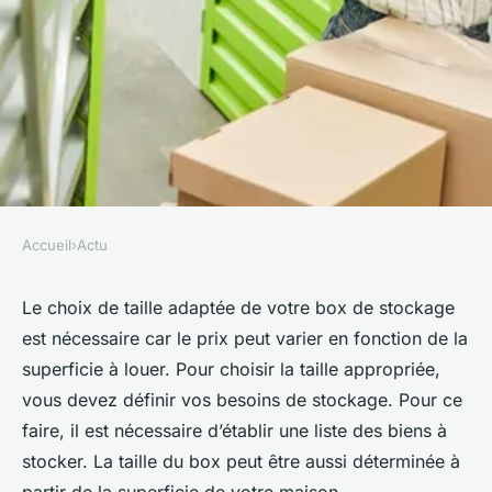
Accueil
›
Actu
ACTU
Comment bien choisir la taille
Le choix de taille adaptée de votre box de stockage
est nécessaire car le prix peut varier en fonction de la
de son box de stockage ?
superficie à louer. Pour choisir la taille appropriée,
vous devez définir vos besoins de stockage. Pour ce
clarice
•
23 octobre 2023
•
2 min de lecture
faire, il est nécessaire d’établir une liste des biens à
stocker. La taille du box peut être aussi déterminée à