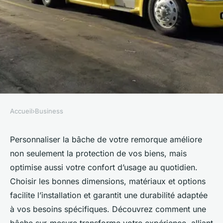
Accueil
›
Business
BUSINESS
Bâche remorque : la
Personnaliser la bâche de votre remorque améliore
non seulement la protection de vos biens, mais
personnalisation au service de
optimise aussi votre confort d’usage au quotidien.
votre confort
Choisir les bonnes dimensions, matériaux et options
facilite l’installation et garantit une durabilité adaptée
clarice
•
20 juin 2025
•
7 min de lecture
à vos besoins spécifiques. Découvrez comment une