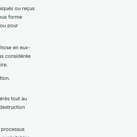
niqués ou reçus
sous forme
 ou pour
chose en eux-
as considérée
ire.
tion.
érés tout au
destruction
s processus