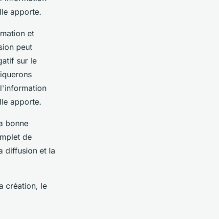
lle apporte.
rmation et
sion peut
tif sur le
liquerons
l'information
lle apporte.
la bonne
omplet de
a diffusion et la
a création, le