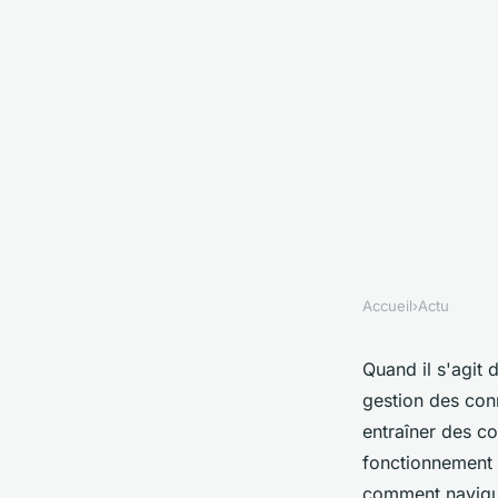
Accueil
›
Actu
ACTU
Gestion de l'informa
Quand il s'agit 
gestion des con
comparaisons et sol
entraîner des co
fonctionnement 
comment navigue