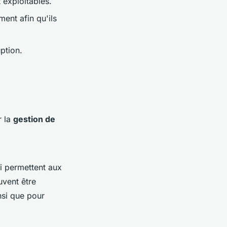
 exploitables.
ent afin qu'ils
ption.
r la
gestion de
i permettent aux
uvent être
nsi que pour