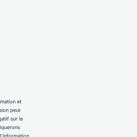
rmation et
sion peut
tif sur le
liquerons
l'information