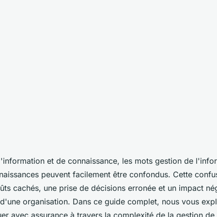
tion : Techniques,
d'information et de connaissance, les mots gestion de l'info
naissances peuvent facilement être confondus. Cette confu
utions
ûts cachés, une prise de décisions erronée et un impact néga
d'une organisation. Dans ce guide complet, nous vous exp
r avec assurance à travers la complexité de la gestion de 