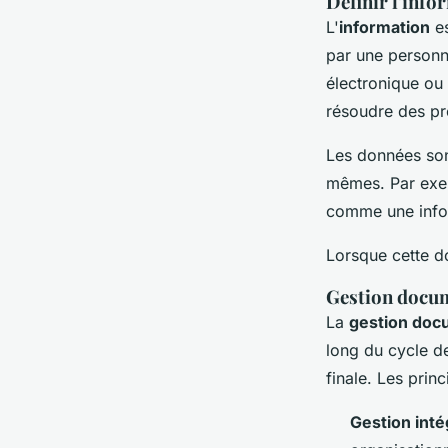
Définir l'info
L'
information
es
par une personn
électronique ou 
résoudre des p
Les données son
mêmes. Par exem
comme une infor
Lorsque cette d
Gestion docum
La
gestion doc
long du cycle d
finale. Les pri
Gestion inté