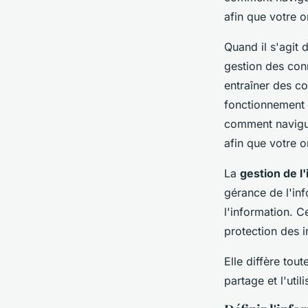
incontournables
afin que votre o
clarice
•
18 avril 2023
•
4 min de lecture
Quand il s'agit 
gestion des con
entraîner des co
fonctionnement 
comment navigue
afin que votre o
La
gestion de l
gérance de l'in
l'information. Ce
protection des i
Elle diffère tou
partage et l'uti