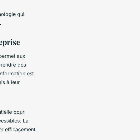
nologie qui
.
reprise
 permet aux
prendre des
information est
is à leur
tielle pour
essibles. La
er efficacement