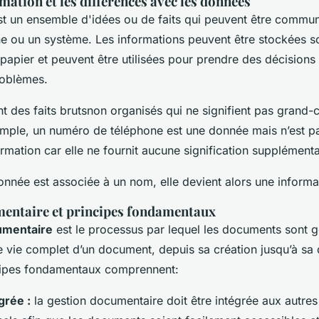
rmation et les différences avec les données
t un ensemble d'idées ou de faits qui peuvent être commu
e ou un système. Les informations peuvent être stockées 
papier et peuvent être utilisées pour prendre des décisions
roblèmes.
t des faits brutsnon organisés qui ne signifient pas grand-
ple, un numéro de téléphone est une donnée mais n’est p
mation car elle ne fournit aucune signification supplémenta
onnée est associée à un nom, elle devient alors une informa
entaire et principes fondamentaux
umentaire
est le processus par lequel les documents sont g
e vie complet d’un document, depuis sa création jusqu’à sa 
ncipes fondamentaux comprennent:
grée :
la gestion documentaire doit être intégrée aux autre