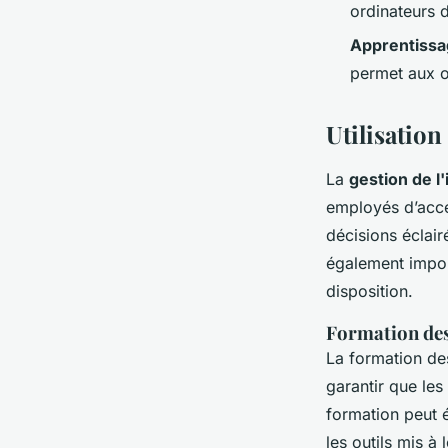
ordinateurs 
Apprentissa
permet aux o
Utilisation
La
gestion de l
employés d’accé
décisions éclair
également import
disposition.
Formation des
La formation des
garantir que les
formation peut 
les outils mis à 