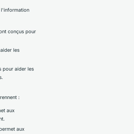
 l'information
ont conçus pour
aider les
s pour aider les
s.
rennent :
met aux
nt.
i permet aux