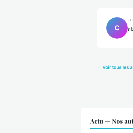
EC
C
cl
← Voir tous les a
Actu — Nos aut