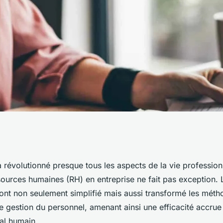
ogie transforme-
 révolutionné presque tous les aspects de la vie professionn
sources humaines (RH) en entreprise ne fait pas exception.
 ressources
ont non seulement simplifié mais aussi transformé les méth
de gestion du personnel, amenant ainsi une efficacité accrue
al humain.