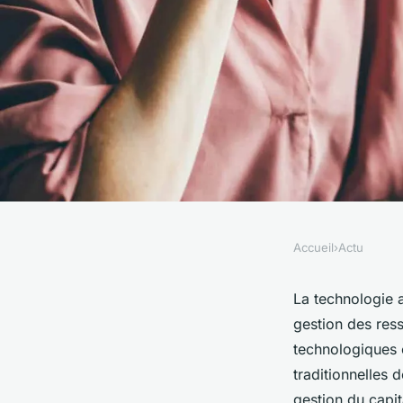
Accueil
›
Actu
ACTU
Comment la technol
La technologie a
gestion des res
t-elle la gestion des
technologiques 
traditionnelles 
gestion du capit