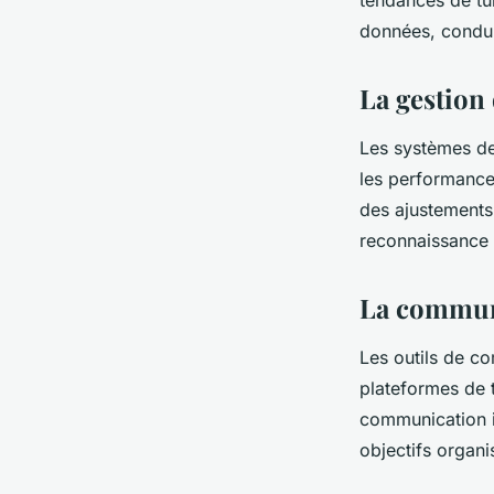
tendances de tu
données, conduis
La gestion
Les systèmes de 
les performance
des ajustements 
reconnaissance d
La communi
Les outils de co
plateformes de t
communication in
objectifs organi