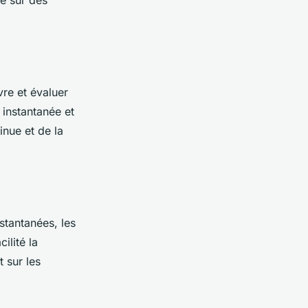
e sur des
vre et évaluer
instantanée et
inue et de la
stantanées, les
ilité la
 sur les