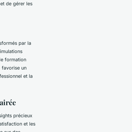
 et de gérer les
sformés par la
simulations
de formation
 favorise un
essionnel et la
airée
sights précieux
isfaction et les