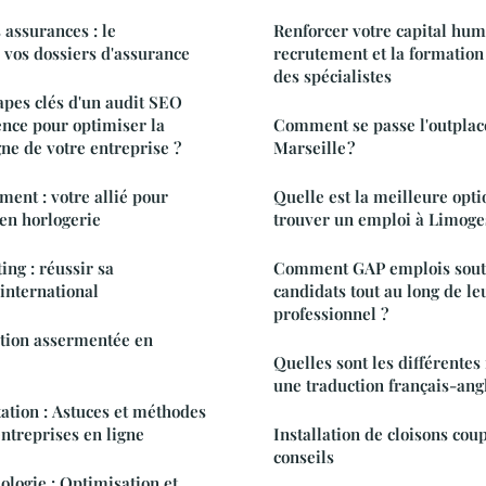
 assurances : le
Renforcer votre capital huma
 vos dossiers d'assurance
recrutement et la formation
des spécialistes
tapes clés d'un audit SEO
ence pour optimiser la
Comment se passe l'outpla
ne de votre entreprise ?
Marseille ?
ment : votre allié pour
Quelle est la meilleure opt
 en horlogerie
trouver un emploi à Limoge
ng : réussir sa
Comment GAP emplois souti
international
candidats tout au long de le
professionnel ?
ction assermentée en
Quelles sont les différentes
une traduction français-angl
tation : Astuces et méthodes
entreprises en ligne
Installation de cloisons coup
conseils
ologie : Optimisation et