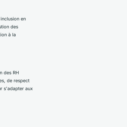
'inclusion en
stion des
ion à la
on des RH
es, de respect
ur s'adapter aux