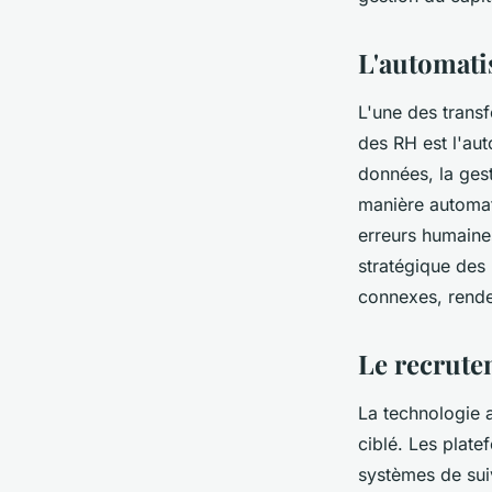
humaines en entrepr
L'automati
clarice
•
8 février 2024
•
3 min de lecture
L'une des transf
des RH est l'aut
données, la gest
manière automati
erreurs humaine
stratégique des
connexes, rend
Le recrute
La technologie a
ciblé. Les plate
systèmes de sui