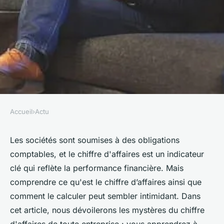
Accueil
›
Actu
ACTU
Comprendre le chiffre
Les sociétés sont soumises à des obligations
comptables, et le chiffre d'affaires est un indicateur
d'affaires des entreprises :
clé qui reflète la performance financière. Mais
calculer et amasser des
comprendre ce qu'est le chiffre d’affaires ainsi que
sources fiables
comment le calculer peut sembler intimidant. Dans
cet article, nous dévoilerons les mystères du chiffre
clarice
•
22 mars 2023
•
3 min de lecture