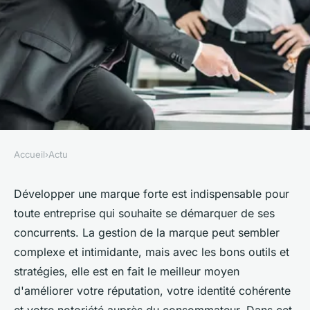
Accueil
›
Actu
ACTU
Gestion de marque : Impact,
Développer une marque forte est indispensable pour
toute entreprise qui souhaite se démarquer de ses
outils indispensables et
concurrents. La gestion de la marque peut sembler
stratégies pour renforcer votre
complexe et intimidante, mais avec les bons outils et
image
stratégies, elle est en fait le meilleur moyen
d'améliorer votre réputation, votre identité cohérente
clarice
•
18 avril 2023
•
3 min de lecture