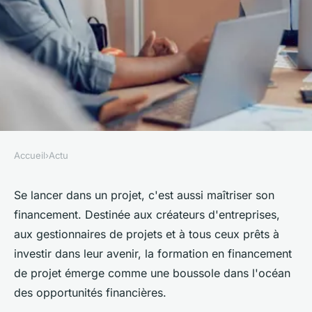
Accueil
›
Actu
ACTU
Formation financement de
Se lancer dans un projet, c'est aussi maîtriser son
financement. Destinée aux créateurs d'entreprises,
projet : à qui s'adresse ce type
aux gestionnaires de projets et à tous ceux prêts à
de programme ?
investir dans leur avenir, la formation en financement
de projet émerge comme une boussole dans l'océan
clarice
•
10 avril 2024
•
3 min de lecture
des opportunités financières.