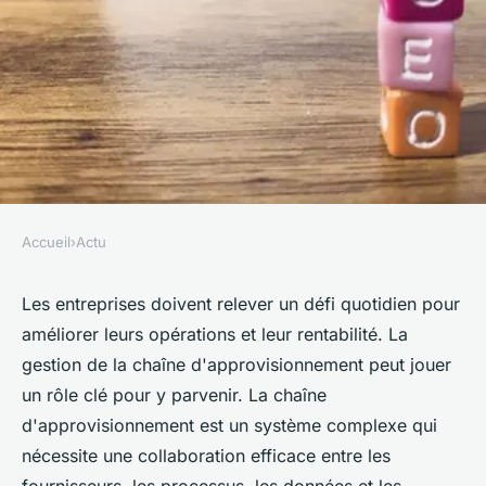
Accueil
›
Actu
ACTU
Optimisation de la chaîne
Les entreprises doivent relever un défi quotidien pour
améliorer leurs opérations et leur rentabilité. La
d'approvisionnement: Boostez
gestion de la chaîne d'approvisionnement peut jouer
l'efficacité et la performance
un rôle clé pour y parvenir. La chaîne
d'approvisionnement est un système complexe qui
clarice
•
18 avril 2023
•
4 min de lecture
nécessite une collaboration efficace entre les