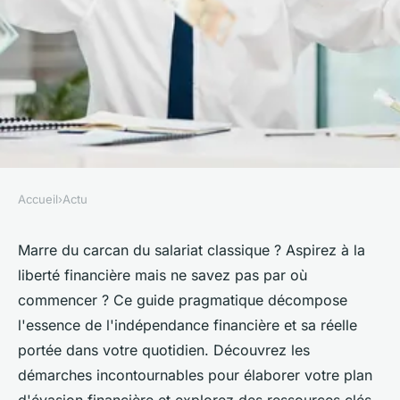
Accueil
›
Actu
ACTU
Liberté financière : comment
Marre du carcan du salariat classique ? Aspirez à la
liberté financière mais ne savez pas par où
se libérer du modèle salarial
commencer ? Ce guide pragmatique décompose
traditionnel
l'essence de l'indépendance financière et sa réelle
portée dans votre quotidien. Découvrez les
clarice
•
23 avril 2024
•
3 min de lecture
démarches incontournables pour élaborer votre plan