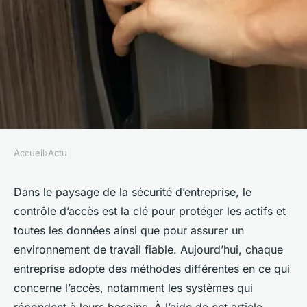
Accueil
›
Actu
ACTU
Entreprise : différents types de
Dans le paysage de la sécurité d’entreprise, le
contrôle d’accès est la clé pour protéger les actifs et
systèmes de contrôle d'accès
toutes les données ainsi que pour assurer un
environnement de travail fiable. Aujourd’hui, chaque
clarice
•
24 août 2023
•
2 min de lecture
entreprise adopte des méthodes différentes en ce qui
concerne l’accès, notamment les systèmes qui